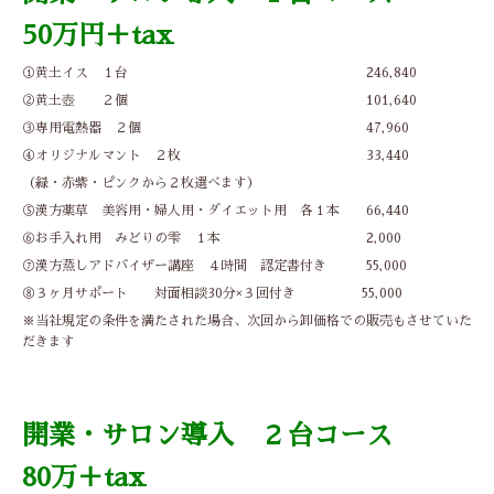
50
万円＋tax
①黄土イス １台 246,840
②黄土壺 ２個 101,640
③専用電熱器 ２個 47,960
④オリジナルマント ２枚 33,440
（緑・赤紫・ピンクから２枚選べます）
⑤漢方薬草 美容用・婦人用・ダイエット用 各１本 66,440
⑥お手入れ用 みどりの雫 １本 2,000
⑦漢方蒸しアドバイザー講座 ４時間 認定書付き 55,000
⑧３ヶ月サポート 対面相談30分×３回付き 55,000
※当社規定の条件を満たされた場合、次回から卸価格での販売もさせていた
だきます
開業・サロン導入 ２台コース
80万＋tax