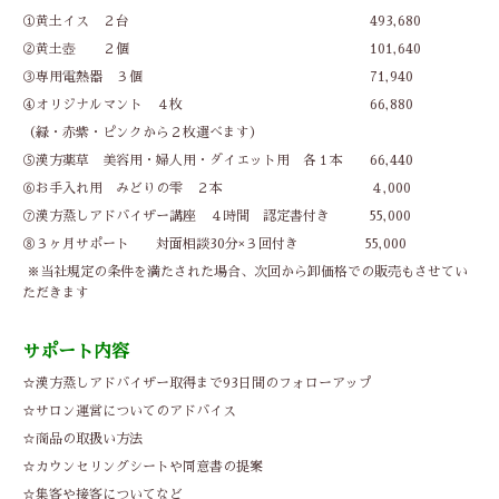
①黄土イス ２台 493,680
②黄土壺 ２個 101,640
③専用電熱器 ３個 71,940
④オリジナルマント ４枚 66,880
（緑・赤紫・ピンクから２枚選べます）
⑤漢方薬草 美容用・婦人用・ダイエット用 各１本 66,440
⑥お手入れ用 みどりの雫 ２本 ４,000
⑦漢方蒸しアドバイザー講座 ４時間 認定書付き 55,000
⑧３ヶ月サポート 対面相談30分×３回付き 55,000
※当社規定の条件を満たされた場合、次回から卸価格での販売もさせてい
ただきます
サポート内容
☆漢方蒸しアドバイザー取得まで93日間のフォローアップ
☆サロン運営についてのアドバイス
☆商品の取扱い方法
☆カウンセリングシートや同意書の提案
☆集客や接客についてなど