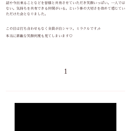
話や今出来ることなどを皆様と共有させていただき笑顔いっぱい。一人では
ない。気持ちを共有できる仲間がいる。という事の大切さを改めて感じてい
ただけた会となりました。
この日は打ち合わせもなく全員が白シャツ。ミラクルです🎶
本当に素敵な笑顔何度も見てしまいます♡
1