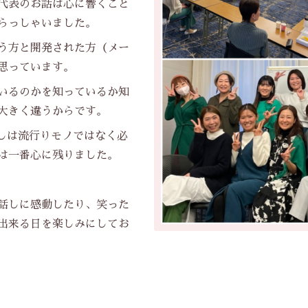
代表のお話は心に響くこと
らっしゃいました。
う方と開発された方（メー
思っています。
いるのかを知っているか知
大きく違うからです。
蒸しは流行りモノではなく必
は一番心に残りました。
話しに感動したり、笑った
出来る日を楽しみにしてお