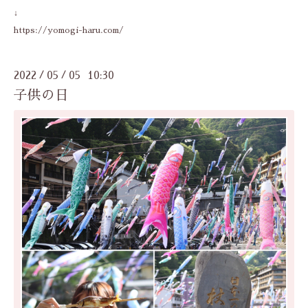
↓
https://yomogi-haru.com/
2022
05
05 10:30
/
/
子供の日