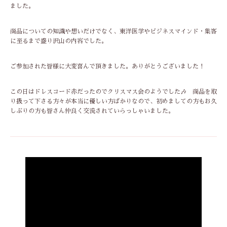
ました。
商品についての知識や想いだけでなく、東洋医学やビジネスマインド・集客
に至るまで盛り沢山の内容でした。
ご参加された皆様に大変喜んで頂きました。ありがとうございました！
この日はドレスコード赤だったのでクリスマス会のようでした🎶 商品を取
り扱って下さる方々が本当に優しい方ばかりなので、初めましての方もお久
しぶりの方も皆さん仲良く交流されていらっしゃいました。